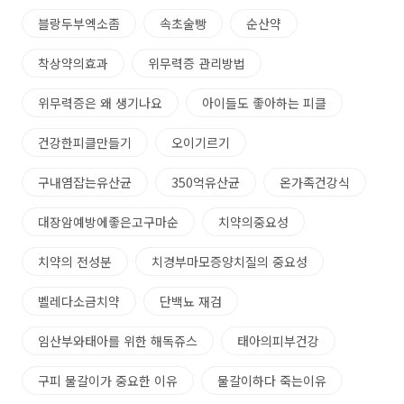
블랑두부엑소좀
속초술빵
순산약
착상약의효과
위무력증 관리방법
위무력증은 왜 생기나요
아이들도 좋아하는 피클
건강한피클만들기
오이기르기
구내염잡는유산균
350억유산균
온가족건강식
대장암예방에좋은고구마순
치약의중요성
치약의 전성분
치경부마모증양치질의 중요성
벨레다소금치약
단백뇨 재검
임산부와태아를 위한 해독쥬스
태아의피부건강
구피 물갈이가 중요한 이유
물갈이하다 죽는이유