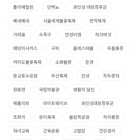
폴리에틸렌
단백뇨
과민성 대장증후군
베네베네
서울세계불꽃축제
면역체계
가려움
수족구
만성비염
차가버섯
태양의서커스
구피
콜레스테롤
무릎통증
여의도불꽃축제
소화불량
문경
광교호수공원
부산축제
진성
작두콩차
정동영
국립박물관
생활의 달인
제품리뷰
라이트웨이브
과민성대장증후군
초파리
장미축제
올림픽공원
허리통증
자녀교육
근육운동
고혈압
건강관리