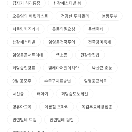
갑자기 허리통증
한강페스티벌 봄
오은영의 버킷리스트
건강한 두피관리
블랑두부
서울형키즈카페
운동의필요성
동행축제
한강페스티벌
임영웅전국투어
전국장미축제
임영웅콘서트예매
엑소좀
건강한집밥
화담숲입장료
벨레다어린이치약
낙산균 효능
9월 공모주
수족구치료방법
임영웅콘서트
낙산균
태아기
화담숲모노레일
영유아교육
여름철 초파리
독감무료예방접종
권연벌레 트랩
권연벌레 원인