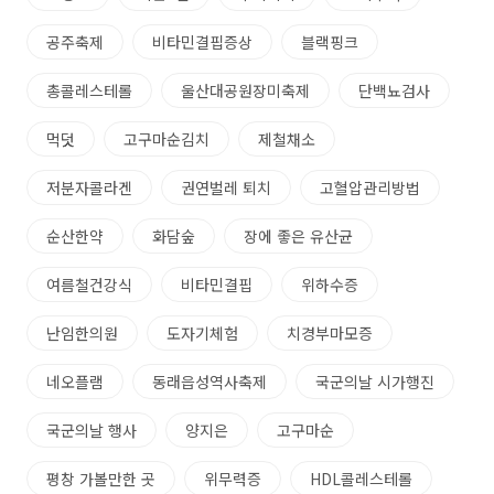
공주축제
비타민결핍증상
블랙핑크
총콜레스테롤
울산대공원장미축제
단백뇨검사
먹덧
고구마순김치
제철채소
저분자콜라겐
권연벌레 퇴치
고혈압관리방법
순산한약
화담숲
장에 좋은 유산균
여름철건강식
비타민결핍
위하수증
난임한의원
도자기체험
치경부마모증
네오플램
동래읍성역사축제
국군의날 시가행진
국군의날 행사
양지은
고구마순
평창 가볼만한 곳
위무력증
HDL콜레스테롤