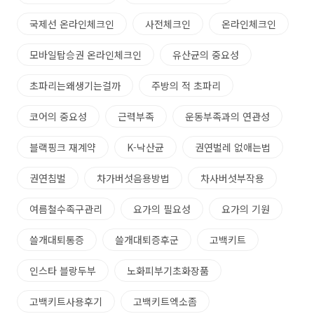
국제선 온라인체크인
사전체크인
온라인체크인
모바일탑승권 온라인체크인
유산균의 중요성
초파리는왜생기는걸까
주방의 적 초파리
코어의 중요성
근력부족
운동부족과의 연관성
블랙핑크 재계약
K-낙산균
권연벌레 없애는법
권연침벌
차가버섯음용방법
차사버섯부작용
여름철수족구관리
요가의 필요성
요가의 기원
쓸개대퇴통증
쓸개대퇴증후군
고백키트
인스타 블랑두부
노화피부기초화장품
고백키트사용후기
고백키트엑소좀