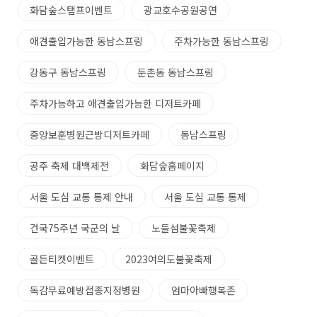
화담숲스탬프이벤트
광교호수공원공연
애견출입가능한 동남스프링
주차가능한 동남스프링
강동구 동남스프링
둔촌동 동남스프링
주차가능하고 애견출입가능한 디저트카페
중앙보훈병원근방디저트카페
동남스프링
공주 축제 대백제전
화담숲홈페이지
서울 도심 교통 통제 안내
서울 도심 교통 통제
건국75주년 국군의 날
노들섬불꽃축제
골든티켓이벤트
2023여의도불꽃축제
독감무료예방접종지정병원
엄마아빠행복존