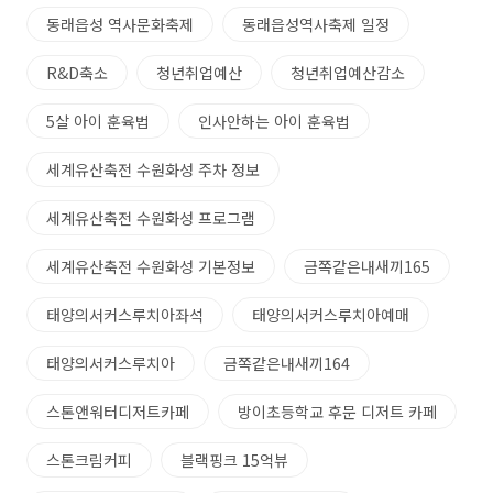
동래읍성 역사문화축제
동래읍성역사축제 일정
R&D축소
청년취업예산
청년취업예산감소
5살 아이 훈육법
인사안하는 아이 훈육법
세계유산축전 수원화성 주차 정보
세계유산축전 수원화성 프로그램
세계유산축전 수원화성 기본정보
금쪽같은내새끼165
태양의서커스루치아좌석
태양의서커스루치아예매
태양의서커스루치아
금쪽같은내새끼164
스톤앤워터디저트카페
방이초등학교 후문 디저트 카페
스톤크림커피
블랙핑크 15억뷰