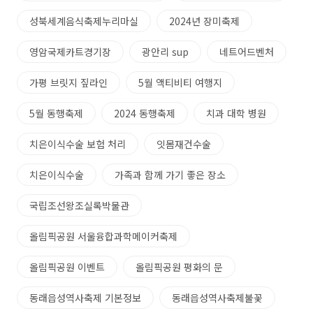
성북세계음식축제누리마실
2024년 장미축제
영암국제카트경기장
광안리 sup
네트어드벤처
가평 브릿지 짚라인
5월 액티비티 여행지
5월 동행축제
2024 동행축제
치과 대학 병원
치은이식수술 보험 처리
잇몸재건수술
치은이식수술
가족과 함께 가기 좋은 장소
국립조선왕조실록박물관
올림픽공원 서울융합과학메이커축제
올림픽공원 이벤트
올림픽공원 평화의 문
동래읍성역사축제 기본정보
동래읍성역사축제불꽃