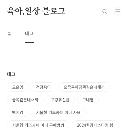
본문 바로가기
육아,일상 블로그
홈
태그
태그
오은영
건강육아
요즘육아금쪽같은내새끼
금쪽같은내새끼
구강유산균
구내염
백지영
서울형 키즈카페 머니 사용
서울형 키즈카페 머니 구매방법
2024한강페스티벌 봄