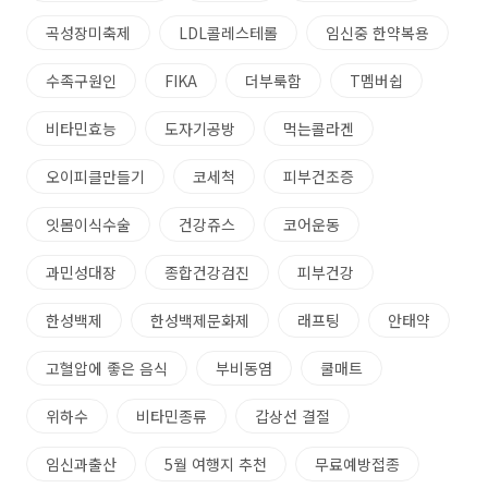
곡성장미축제
LDL콜레스테롤
임신중 한약복용
수족구원인
FIKA
더부룩함
T멤버쉽
비타민효능
도자기공방
먹는콜라겐
오이피클만들기
코세척
피부건조증
잇몸이식수술
건강쥬스
코어운동
과민성대장
종합건강검진
피부건강
한성백제
한성백제문화제
래프팅
안태약
고혈압에 좋은 음식
부비동염
쿨매트
위하수
비타민종류
갑상선 결절
임신과출산
5월 여행지 추천
무료예방접종