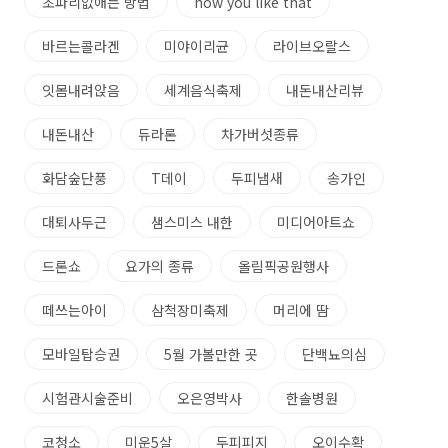
초파리없애는 방법
how you like that
바르는콜라겐
미야이리균
라이브오랄스
잇몸내려앉음
세계음식축제
내돈내산리뷰
내돈내산
듀라론
차가버섯종류
화담숲단풍
T데이
두피냄새
송가인
대퇴사두근
샘스미스 내한
미디어아트쇼
드론쇼
요가의 종류
올림픽공원행사
떼쓰는아이
삼척장미축제
머리에 땀
모바일탑승권
5월 가볼만한 곳
단백뇨의심
시험관시술준비
오은영박사
한솔병원
코청소
미운5살
두피피지
오이수확