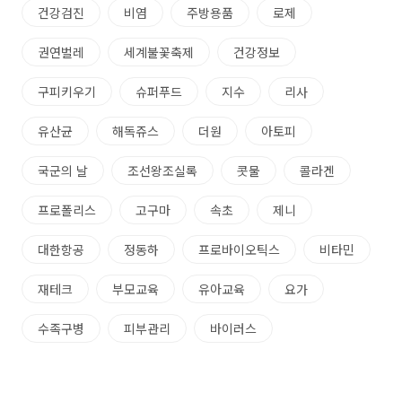
건강검진
비염
주방용품
로제
권연벌레
세계불꽃축제
건강정보
구피키우기
슈퍼푸드
지수
리사
유산균
해독쥬스
더원
아토피
국군의 날
조선왕조실록
콧물
콜라겐
프로폴리스
고구마
속초
제니
대한항공
정동하
프로바이오틱스
비타민
재테크
부모교육
유아교육
요가
수족구병
피부관리
바이러스