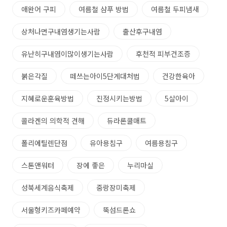
애완어 구피
여름철 샴푸 방법
여름철 두피냄새
상처나면구내염생기는사람
출산후구내염
유난히구내염이많이생기는사람
후천적 피부건조증
붉은각질
떼쓰는아이5단계대처법
건강한육아
지혜로운훈육방법
진정시키는방법
5살아이
콜라겐의 의학적 견해
듀라론쿨매트
폴리에틸렌단점
유아용침구
여름용침구
스톤앤워터
장에 좋은
누리마실
성북세계음식축제
중랑장미축제
서울형키즈카페예약
뚝섬드론쇼