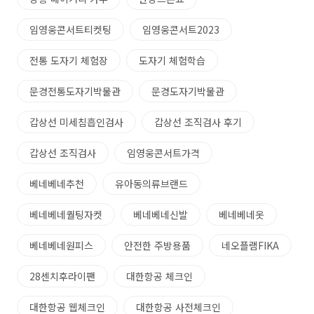
임영웅콘서트티켓팅
임영웅콘서트2023
전통 도자기 체험장
도자기 체험학습
문경전통도자기박물관
문경도자기박물관
갑상선 미세침흡인검사
갑상선 조직검사 후기
갑상선 조직검사
임영웅콘서트가격
베네베네추천
유아동의류브랜드
베네베네퀄팅자켓
베네베네신발
베네베네옷
베네베네원피스
안전한 주방용품
네오플램FIKA
28센치후라이팬
대한항공 체크인
대한항공 웹체크인
대한항공 사전체크인