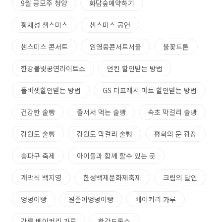
9월 공모주 청양
화담숲예약하기
황재성 샘스미스
샘스미스 공연
샘스미스 콘서트
임영웅콘서트서울
불꽃드론
한강불빛공연라이트쇼
던킨 할인받는 방법
폴바셋할인받는 방법
GS 더프레시 마트 할인받는 방법
건강한 술빵
줄서서 먹는 술빵
속초 막걸리 술빵
강원도 술빵
강원도 막걸리 술빵
평화의 문 광장
송파구 축제
아이들과 함께 할수 있는 곳
개막식 백지영
한성백제문화제축제
크림의 달인
엉덩이빵
원준이엉덩이빵
베이커리 가루
강릉 베이커리 가루
한강드론쇼