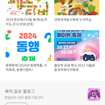
2024 한강페스티벌 봄(뚝섬,여
성북세계음식축제 누리마실
의도,강서,망원,반포)
동행축제(2024년 동행제품, 지
올림픽 공원 행사 2023 서울융
역축제, 동행이벤트)
합과학메이커축제
육아,일상 블로그
방글선수 님의 블로그입니다.