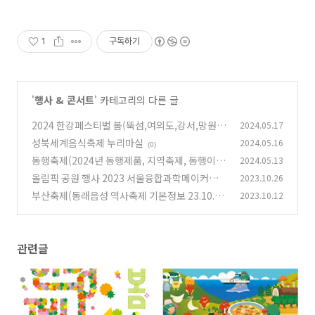
1
구독하기
'
행사 & 콘서트
' 카테고리의 다른 글
2024 한강페스티벌 봄(뚝섬,여의도,강서,망원,
2024.05.17
반포)
성북세계음식축제 누리마실
2024.05.16
(0)
(0)
동행축제(2024년 동행제품, 지역축제, 동행이벤
2024.05.13
트)
올림픽 공원 행사 2023 서울융합과학메이커축제
2023.10.26
(0)
부산축제(동래읍성 역사축제 기본정보 23.10.13
2023.10.12
(0)
~23.10.15)
(0)
관련글