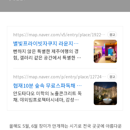
https://map.naver.com/v5/entry/place/192206
광고
3498
별빛프라이빗자쿠지 라운지독
채 사진보다 더좋아요. 찐 리뷰
뻔하지 않은 특별한 제주여행의 경
험, 갤러리 같은 공간에서 특별한 가
족과의 휴식 하늘보며 노천 자쿠지
스파, 프리미엄 인테리어, 노래방, 대
형스크린, 넓은잔디정원
https://map.naver.com/p/entry/place/1272451
광고
134
협재10분 숲속 무료스파독채 퀸
침대 2개 가족/커플 독채
안도타다오 미학의 노출콘크리트 독
채. 야외빔프로젝터시네마, 감성불
멍, 무료야외스파 퀸침대2개 여유로
운 숙면. 프리미엄 오베스 어메니티,
캡슐커피완비. 먼지없는 청결
올해도 5월, 6월 장미가 만개하는 시기로 전국 곳곳에 아름다운