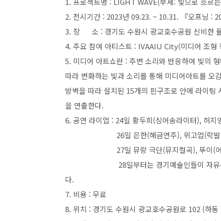
1. 프로젝트명 : LIGHT WAVE(부제: 빛으로 흐르
2. 전시기간 : 2023년 09.23. ~ 10.31. 『오프닝 : 20
3. 장 소 : 경기도 수원시 광교호수공원 신비한 
4. 주요 참여 아티스트 : IVAAIU City(미디어 조형 
5. 미디어 아트쇼란 : 주변 소리와 반응하여 빛의
따라 변화하는 빛과 소리를 통해 미디어아트를 오감
방벽을 따라 설치된 15개의 핀구조로 안에 라이팅
을 연출한다.
6. 공연 라이업 : 24일 황두희(싱어송라이터), 허
26일 은한(해금연주), 위고업(락발라
27일 뮤랑 극단(뮤지컬곡), 뚜이(어
28일부터는 경기예술인들이 자유롭게 활용할
다.
7. 비용 : 무료
8. 위치 : 경기도 수원시 광교호수공원로 102 (하동 1