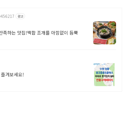
0456217
광고
만족하는 맛집!백합 조개를 아낌없이 듬뿍
 즐겨보세요!