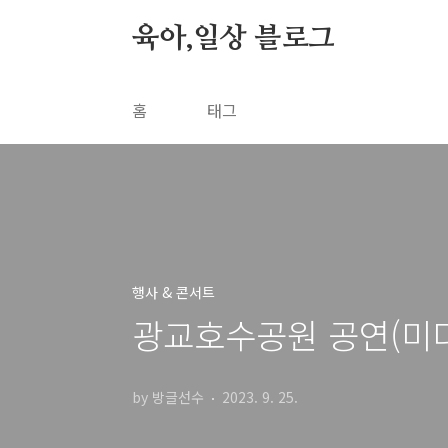
본문 바로가기
육아,일상 블로그
홈
태그
행사 & 콘서트
광교호수공원 공연(미디어
by 방글선수
2023. 9. 25.